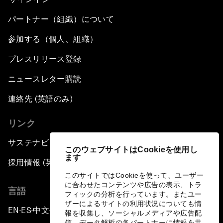
パートナー（組織）について
参加する（個人、組織）
プレスリリース登録
ニュースレター購読
連絡先 (英語のみ)
リンク
サステナビリティへの取り組み
このウェブサイトはCookieを使用し
ます
採用情報 (英語のみ)
このサイトではCookieを使って、ユーザー
に合わせたコンテンツや広告の表示、トラ
言語
フィックの分析を行っています。またユー
ザーによるサイトの利用状況についても情
EN
ES
中文
日本語
▪
▪
▪
報を収集し、ソーシャルメディアや広告配
信、データ解析の各パートナーに情報を共