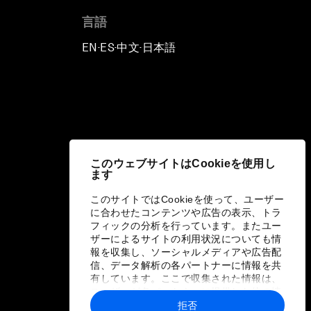
言語
EN
ES
中文
日本語
▪
▪
▪
このウェブサイトはCookieを使用し
ます
このサイトではCookieを使って、ユーザー
に合わせたコンテンツや広告の表示、トラ
フィックの分析を行っています。またユー
ザーによるサイトの利用状況についても情
報を収集し、ソーシャルメディアや広告配
信、データ解析の各パートナーに情報を共
有しています。ここで収集された情報は、
ユーザーが各パートナーに提供した他の情
報や各パートナーのサービスを使用した際
拒否