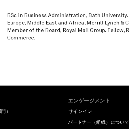
BSc in Business Administration, Bath University
Europe, Middle East and Africa, Merrill Lynch & C
Member of the Board, Royal Mail Group. Fellow, 
Commerce.
エンゲージメント
部門）
サインイン
パートナー（組織）につい