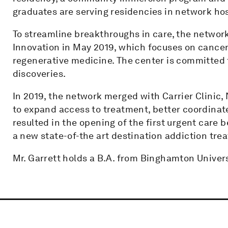
graduates are serving residencies in network hosp
To streamline breakthroughs in care, the networ
Innovation in May 2019, which focuses on cancer
regenerative medicine. The center is committed 
discoveries.
In 2019, the network merged with Carrier Clinic, 
to expand access to treatment, better coordinat
resulted in the opening of the first urgent care 
a new state-of-the art destination addiction tre
Mr. Garrett holds a B.A. from Binghamton Univer