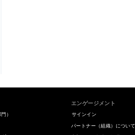
エンゲージメント
部門）
サインイン
パートナー（組織）につい