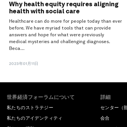
Why health equity requires aligning
health with social care
Healthcare can do more for people today than ever
before. We have myriad tools that can provide
answers and hope for what were previously
medical mysteries and challenging diagnoses.
Beca...
2023年01月11日
世界経済フォーラムについて
詳細
私たちのストラテジー
センター（
私たちのアイデンティティ
会合