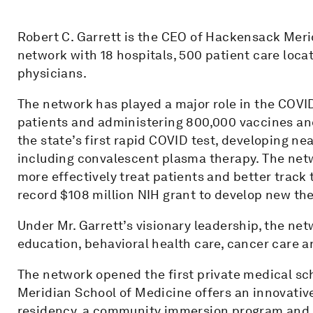
Robert C. Garrett is the CEO of Hackensack Meri
network with 18 hospitals, 500 patient care loc
physicians.
The network has played a major role in the COVI
patients and administering 800,000 vaccines an
the state’s first rapid COVID test, developing nea
including convalescent plasma therapy. The netw
more effectively treat patients and better track 
record $108 million NIH grant to develop new ther
Under Mr. Garrett’s visionary leadership, the ne
education, behavioral health care, cancer care 
The network opened the first private medical s
Meridian School of Medicine offers an innovative
residency, a community immersion program and in