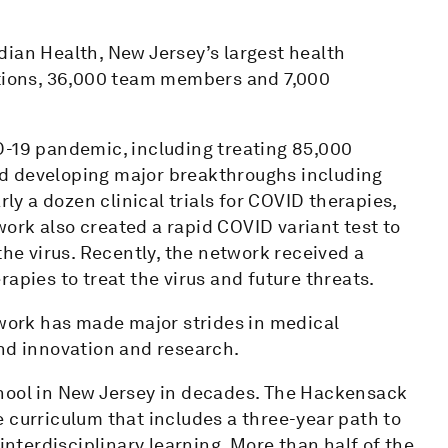
dian Health, New Jersey’s largest health
ations, 36,000 team members and 7,000
D-19 pandemic, including treating 85,000
d developing major breakthroughs including
rly a dozen clinical trials for COVID therapies,
ork also created a rapid COVID variant test to
the virus. Recently, the network received a
apies to treat the virus and future threats.
twork has made major strides in medical
and innovation and research.
chool in New Jersey in decades. The Hackensack
 curriculum that includes a three-year path to
terdisciplinary learning. More than half of the