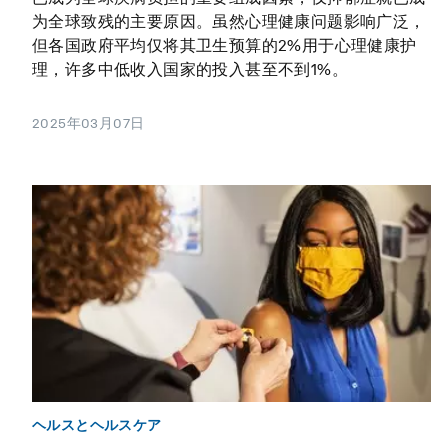
为全球致残的主要原因。虽然心理健康问题影响广泛，
但各国政府平均仅将其卫生预算的2%用于心理健康护
理，许多中低收入国家的投入甚至不到1%。
2025年03月07日
ヘルスとヘルスケア