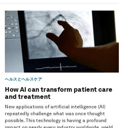
ヘルスとヘルスケア
How AI can transform patient care
and treatment
New applications of artificial intelligence (AI)
repeatedly challenge what was once thought
possible. This technology is having a profound
impact on nearly every industry worldwide, wield...