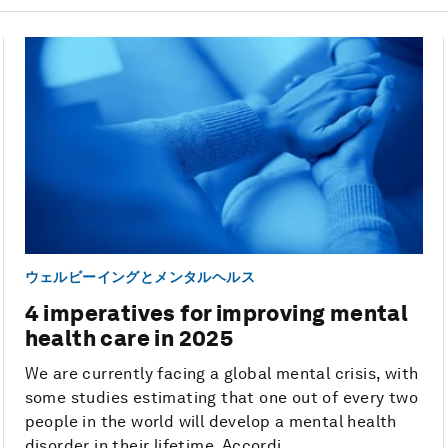
ウェルビーイングとメンタルヘルス
4 imperatives for improving mental
health care in 2025
We are currently facing a global mental crisis, with
some studies estimating that one out of every two
people in the world will develop a mental health
disorder in their lifetime. Accordi...