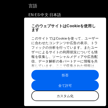
言語
EN
ES
中文
日本語
▪
▪
▪
このウェブサイトはCookieを使用し
ます
このサイトではCookieを使って、ユーザー
に合わせたコンテンツや広告の表示、トラ
フィックの分析を行っています。またユー
ザーによるサイトの利用状況についても情
報を収集し、ソーシャルメディアや広告配
信、データ解析の各パートナーに情報を共
有しています。ここで収集された情報は、
ユーザーが各パートナーに提供した他の情
報や各パートナーのサービスを使用した際
拒否
に収集された情報と組み合わされ、各パー
トナーによって使用されることがありま
全て許可
す。
カスタム化