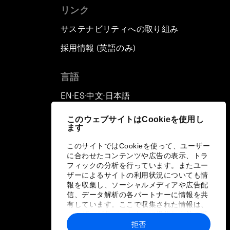
リンク
サステナビリティへの取り組み
採用情報 (英語のみ)
て
言語
EN
ES
中文
日本語
▪
▪
▪
このウェブサイトはCookieを使用し
ます
このサイトではCookieを使って、ユーザー
に合わせたコンテンツや広告の表示、トラ
フィックの分析を行っています。またユー
ザーによるサイトの利用状況についても情
報を収集し、ソーシャルメディアや広告配
信、データ解析の各パートナーに情報を共
有しています。ここで収集された情報は、
ユーザーが各パートナーに提供した他の情
報や各パートナーのサービスを使用した際
拒否