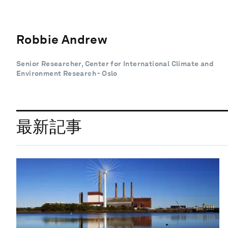
Robbie Andrew
Senior Researcher, Center for International Climate and
Environment Research - Oslo
最新記事