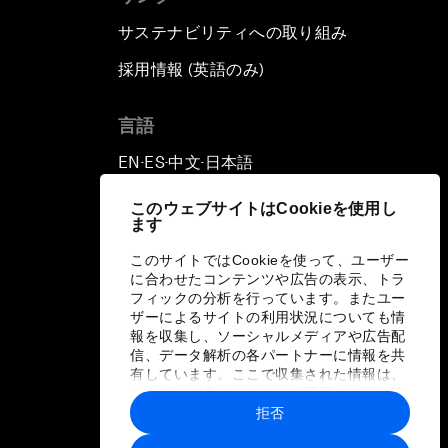
サステナビリティへの取り組み
採用情報 (英語のみ)
て
言語
EN
ES
中文
日本語
▪
▪
▪
このウェブサイトはCookieを使用し
ます
このサイトではCookieを使って、ユーザー
に合わせたコンテンツや広告の表示、トラ
フィックの分析を行っています。またユー
ザーによるサイトの利用状況についても情
報を収集し、ソーシャルメディアや広告配
信、データ解析の各パートナーに情報を共
有しています。ここで収集された情報は、
ユーザーが各パートナーに提供した他の情
報や各パートナーのサービスを使用した際
拒否
に収集された情報と組み合わされ、各パー