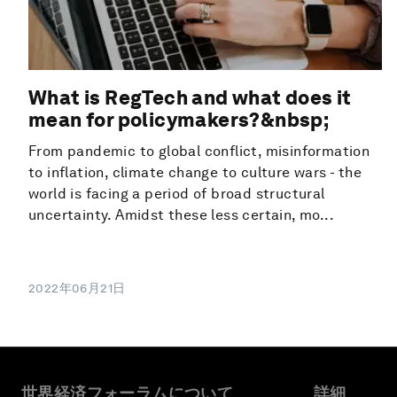
What is RegTech and what does it
mean for policymakers?&nbsp;
From pandemic to global conflict, misinformation
to inflation, climate change to culture wars - the
world is facing a period of broad structural
uncertainty. Amidst these less certain, mo...
2022年06月21日
世界経済フォーラムについて
詳細