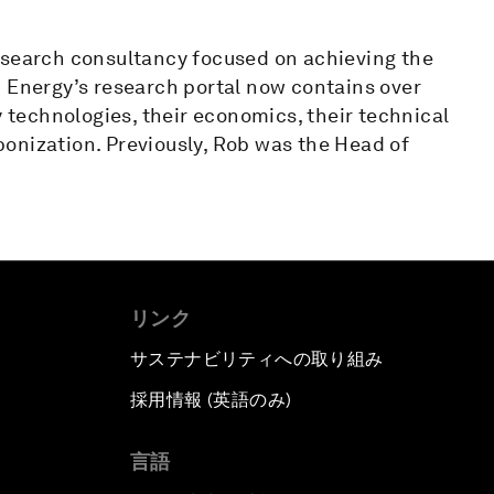
esearch consultancy focused on achieving the
d Energy’s research portal now contains over
y technologies, their economics, their technical
onization. Previously, Rob was the Head of
リンク
サステナビリティへの取り組み
採用情報 (英語のみ)
て
言語