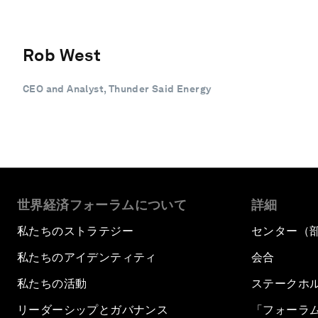
Rob West
CEO and Analyst, Thunder Said Energy
世界経済フォーラムについて
詳細
私たちのストラテジー
センター（
私たちのアイデンティティ
会合
私たちの活動
ステークホ
リーダーシップとガバナンス
「フォーラ