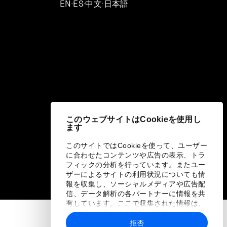
EN
ES
中文
日本語
▪
▪
▪
このウェブサイトはCookieを使用し
ます
このサイトではCookieを使って、ユーザー
に合わせたコンテンツや広告の表示、トラ
フィックの分析を行っています。またユー
ザーによるサイトの利用状況についても情
報を収集し、ソーシャルメディアや広告配
信、データ解析の各パートナーに情報を共
有しています。ここで収集された情報は、
ユーザーが各パートナーに提供した他の情
報や各パートナーのサービスを使用した際
拒否