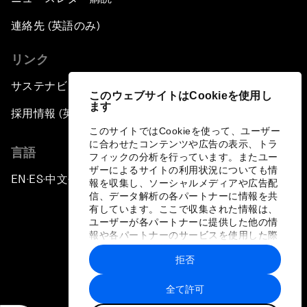
連絡先 (英語のみ)
リンク
サステナビリティへの取り組み
このウェブサイトはCookieを使用し
ます
採用情報 (英語のみ)
このサイトではCookieを使って、ユーザー
に合わせたコンテンツや広告の表示、トラ
言語
フィックの分析を行っています。またユー
ザーによるサイトの利用状況についても情
EN
ES
中文
日本語
▪
▪
▪
報を収集し、ソーシャルメディアや広告配
信、データ解析の各パートナーに情報を共
有しています。ここで収集された情報は、
ユーザーが各パートナーに提供した他の情
報や各パートナーのサービスを使用した際
に収集された情報と組み合わされ、各パー
拒否
トナーによって使用されることがありま
プライバシーポリシーと利用規約
す。
全て許可
サイトマップ