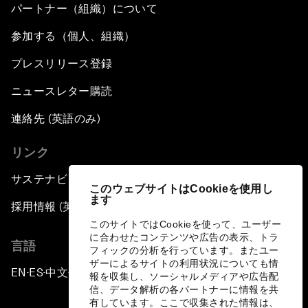
パートナー（組織）について
参加する（個人、組織）
プレスリリース登録
ニュースレター購読
連絡先 (英語のみ)
リンク
サステナビリティへの取り組み
このウェブサイトはCookieを使用し
ます
採用情報 (英語のみ)
このサイトではCookieを使って、ユーザー
に合わせたコンテンツや広告の表示、トラ
言語
フィックの分析を行っています。またユー
ザーによるサイトの利用状況についても情
EN
ES
中文
日本語
▪
▪
▪
報を収集し、ソーシャルメディアや広告配
信、データ解析の各パートナーに情報を共
有しています。ここで収集された情報は、