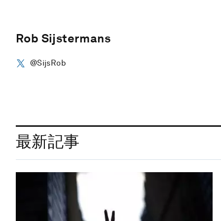
Rob Sijstermans
@SijsRob
最新記事