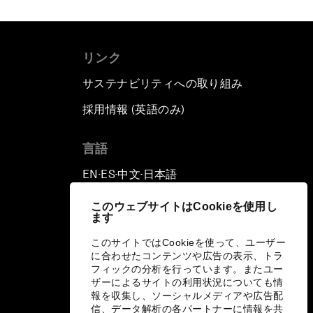
リンク
サステナビリティへの取り組み
採用情報 (英語のみ)
て
言語
EN
ES
中文
日本語
▪
▪
▪
このウェブサイトはCookieを使用し
ます
このサイトではCookieを使って、ユーザー
に合わせたコンテンツや広告の表示、トラ
フィックの分析を行っています。またユー
ザーによるサイトの利用状況についても情
報を収集し、ソーシャルメディアや広告配
信、データ解析の各パートナーに情報を共