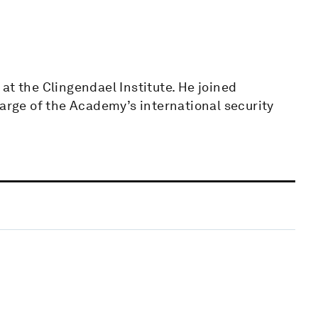
at the Clingendael Institute. He joined
harge of the Academy’s international security