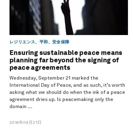
レジリエンス、平和、安全保障
Ensuring sustainable peace means
planning far beyond the signing of
peace agreements
Wednesday, September 21 marked the
International Day of Peace, and as such, it’s worth
asking what we should do when the ink of a peace
agreement dries up. Is peacemaking only the
domain ...
2016年09月27日