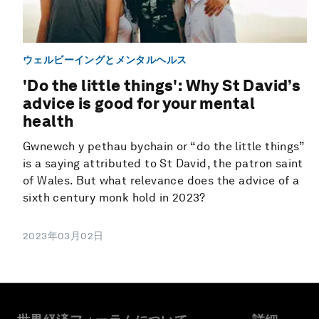
ウェルビーイングとメンタルヘルス
'Do the little things': Why St David’s
advice is good for your mental
health
Gwnewch y pethau bychain or “do the little things”
is a saying attributed to St David, the patron saint
of Wales. But what relevance does the advice of a
sixth century monk hold in 2023?
2023年03月02日