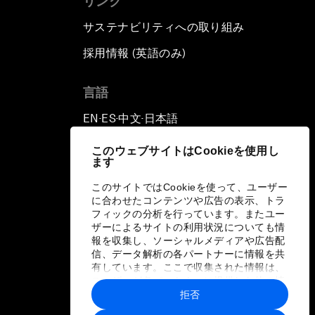
リンク
サステナビリティへの取り組み
採用情報 (英語のみ)
て
言語
EN
ES
中文
日本語
▪
▪
▪
このウェブサイトはCookieを使用し
ます
このサイトではCookieを使って、ユーザー
に合わせたコンテンツや広告の表示、トラ
フィックの分析を行っています。またユー
ザーによるサイトの利用状況についても情
報を収集し、ソーシャルメディアや広告配
信、データ解析の各パートナーに情報を共
有しています。ここで収集された情報は、
ユーザーが各パートナーに提供した他の情
報や各パートナーのサービスを使用した際
拒否
に収集された情報と組み合わされ、各パー