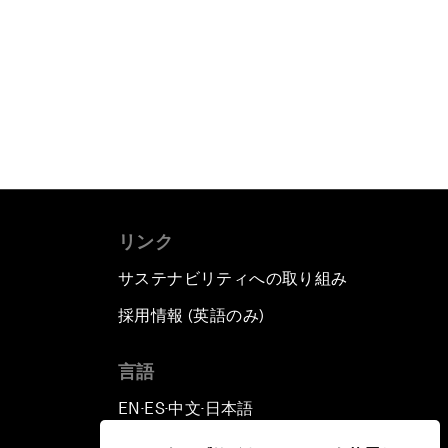
リンク
サステナビリティへの取り組み
採用情報 (英語のみ)
て
言語
EN
ES
中文
日本語
▪
▪
▪