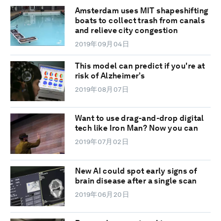
Amsterdam uses MIT shapeshifting
boats to collect trash from canals
and relieve city congestion
2019年09月04日
This model can predict if you're at
risk of Alzheimer’s
2019年08月07日
Want to use drag-and-drop digital
tech like Iron Man? Now you can
2019年07月02日
New AI could spot early signs of
brain disease after a single scan
2019年06月20日