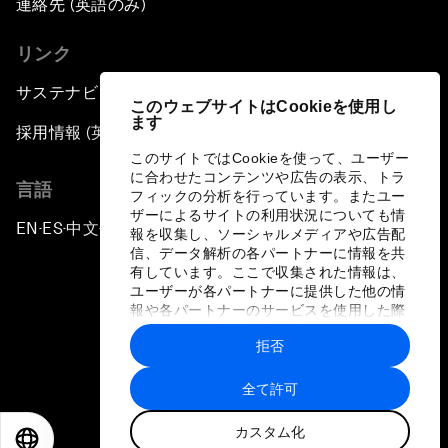
連絡先 (英語のみ)
リンク
サステナビリティへの取り組み
このウェブサイトはCookieを使用し
ます
採用情報 (英語のみ)
このサイトではCookieを使って、ユーザー
に合わせたコンテンツや広告の表示、トラ
言語
フィックの分析を行っています。またユー
ザーによるサイトの利用状況についても情
EN
ES
中文
日本語
▪
▪
▪
報を収集し、ソーシャルメディアや広告配
信、データ解析の各パートナーに情報を共
有しています。ここで収集された情報は、
ユーザーが各パートナーに提供した他の情
報や各パートナーのサービスを使用した際
に収集された情報と組み合わされ、各パー
拒否
トナーによって使用されることがありま
プライバシーポリシーと利用規約
す。
全て許可
サイトマップ
カスタム化
©
2026
世界経済フォーラム
EN
ES
中文
日本語