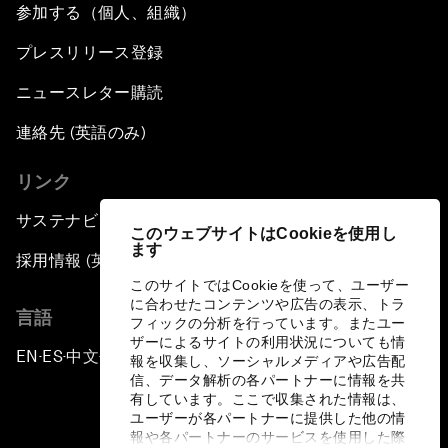
参加する（個人、組織）
プレスリリース登録
ニュースレター購読
連絡先 (英語のみ)
リンク
サステナビリティへの取り組み
このウェブサイトはCookieを使用し
ます
採用情報 (英語のみ)
このサイトではCookieを使って、ユーザー
に合わせたコンテンツや広告の表示、トラ
言語
フィックの分析を行っています。またユー
ザーによるサイトの利用状況についても情
EN
ES
中文
日本語
▪
▪
▪
報を収集し、ソーシャルメディアや広告配
信、データ解析の各パートナーに情報を共
有しています。ここで収集された情報は、
ユーザーが各パートナーに提供した他の情
報や各パートナーのサービスを使用した際