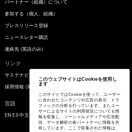
パートナー（組織）について
参加する（個人、組織）
プレスリリース登録
ニュースレター購読
連絡先 (英語のみ)
リンク
サステナビリティへの取り組み
このウェブサイトはCookieを使用し
ます
採用情報 (英語のみ)
このサイトではCookieを使って、ユーザー
に合わせたコンテンツや広告の表示、トラ
言語
フィックの分析を行っています。またユー
ザーによるサイトの利用状況についても情
EN
ES
中文
日本語
▪
▪
▪
報を収集し、ソーシャルメディアや広告配
信、データ解析の各パートナーに情報を共
有しています。ここで収集された情報は、