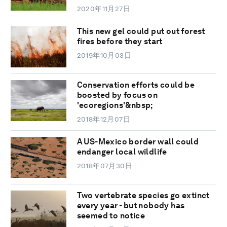
2020年11月27日
This new gel could put out forest
fires before they start
2019年10月03日
Conservation efforts could be
boosted by focus on
'ecoregions'&nbsp;
2018年12月07日
A US-Mexico border wall could
endanger local wildlife
2018年07月30日
Two vertebrate species go extinct
every year - but nobody has
seemed to notice