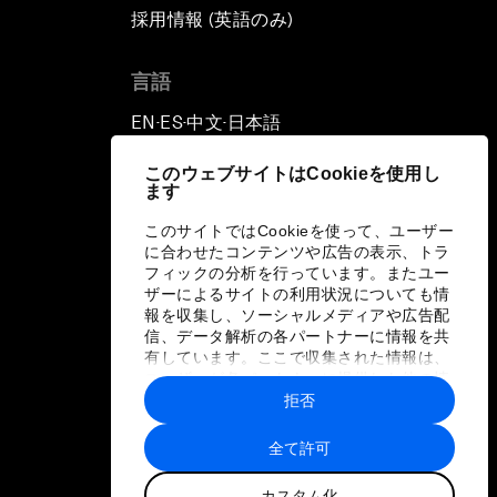
採用情報 (英語のみ)
て
言語
EN
ES
中文
日本語
▪
▪
▪
このウェブサイトはCookieを使用し
ます
このサイトではCookieを使って、ユーザー
に合わせたコンテンツや広告の表示、トラ
フィックの分析を行っています。またユー
ザーによるサイトの利用状況についても情
報を収集し、ソーシャルメディアや広告配
信、データ解析の各パートナーに情報を共
有しています。ここで収集された情報は、
ユーザーが各パートナーに提供した他の情
報や各パートナーのサービスを使用した際
拒否
に収集された情報と組み合わされ、各パー
トナーによって使用されることがありま
全て許可
す。
カスタム化