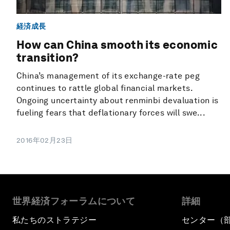
経済成長
How can China smooth its economic
transition?
China’s management of its exchange-rate peg
continues to rattle global financial markets.
Ongoing uncertainty about renminbi devaluation is
fueling fears that deflationary forces will swe...
2016年02月23日
世界経済フォーラムについて
詳細
私たちのストラテジー
センター（