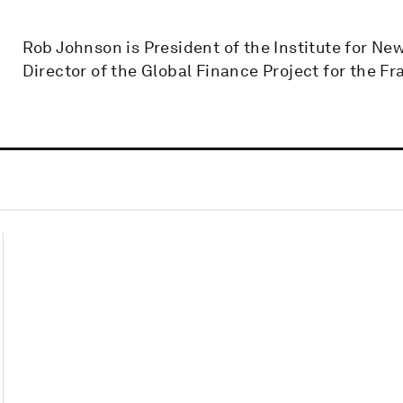
Rob Johnson is President of the Institute for N
Director of the Global Finance Project for the Fr