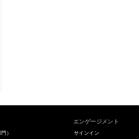
エンゲージメント
部門）
サインイン