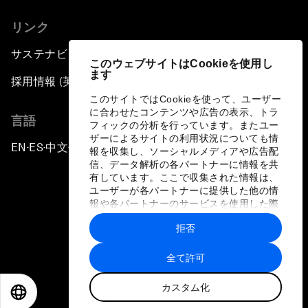
リンク
サステナビリティへの取り組み
このウェブサイトはCookieを使用し
ます
採用情報 (英語のみ)
このサイトではCookieを使って、ユーザー
に合わせたコンテンツや広告の表示、トラ
言語
フィックの分析を行っています。またユー
ザーによるサイトの利用状況についても情
EN
ES
中文
日本語
▪
▪
▪
報を収集し、ソーシャルメディアや広告配
信、データ解析の各パートナーに情報を共
有しています。ここで収集された情報は、
ユーザーが各パートナーに提供した他の情
報や各パートナーのサービスを使用した際
に収集された情報と組み合わされ、各パー
拒否
トナーによって使用されることがありま
プライバシーポリシーと利用規約
す。
全て許可
サイトマップ
カスタム化
©
2026
世界経済フォーラム
EN
ES
中文
日本語