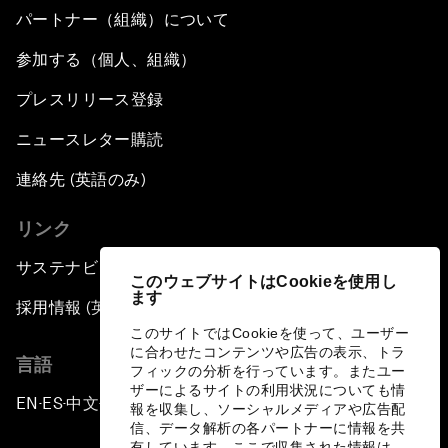
パートナー（組織）について
参加する（個人、組織）
プレスリリース登録
ニュースレター購読
連絡先 (英語のみ)
リンク
サステナビリティへの取り組み
このウェブサイトはCookieを使用し
ます
採用情報 (英語のみ)
このサイトではCookieを使って、ユーザー
に合わせたコンテンツや広告の表示、トラ
言語
フィックの分析を行っています。またユー
ザーによるサイトの利用状況についても情
EN
ES
中文
日本語
▪
▪
▪
報を収集し、ソーシャルメディアや広告配
信、データ解析の各パートナーに情報を共
有しています。ここで収集された情報は、