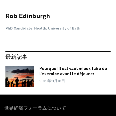
Rob Edinburgh
PhD Candidate, Health, University of Bath
最新記事
Pourquoi il est vaut mieux faire de
l'exercice avant le déjeuner
2019年11月18日
世界経済フォーラムについて