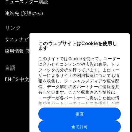
ニュースレター購読
連絡先 (英語のみ)
リンク
サステナビリティへの取り組み
このウェブサイトはCookieを使用し
ます
採用情報 (英語のみ)
このサイトではCookieを使って、ユーザー
に合わせたコンテンツや広告の表示、トラ
言語
フィックの分析を行っています。またユー
ザーによるサイトの利用状況についても情
EN
ES
中文
日本語
▪
▪
▪
報を収集し、ソーシャルメディアや広告配
信、データ解析の各パートナーに情報を共
有しています。ここで収集された情報は、
ユーザーが各パートナーに提供した他の情
報や各パートナーのサービスを使用した際
に収集された情報と組み合わされ、各パー
拒否
トナーによって使用されることがありま
プライバシーポリシーと利用規約
す。
全て許可
サイトマップ