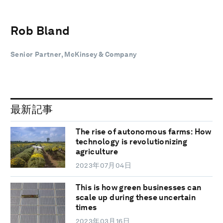
Rob Bland
Senior Partner, McKinsey & Company
最新記事
The rise of autonomous farms: How
technology is revolutionizing
agriculture
2023年07月04日
This is how green businesses can
scale up during these uncertain
times
2023年03月16日