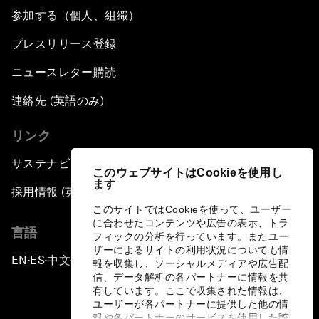
参加する（個人、組織）
プレスリリース登録
ニュースレター購読
連絡先 (英語のみ)
リンク
サステナビリティへの取り組み
このウェブサイトはCookieを使用し
ます
採用情報 (英語のみ)
このサイトではCookieを使って、ユーザー
に合わせたコンテンツや広告の表示、トラ
言語
フィックの分析を行っています。またユー
ザーによるサイトの利用状況についても情
EN
ES
中文
日本語
▪
▪
▪
報を収集し、ソーシャルメディアや広告配
信、データ解析の各パートナーに情報を共
有しています。ここで収集された情報は、
ユーザーが各パートナーに提供した他の情
報や各パートナーのサービスを使用した際