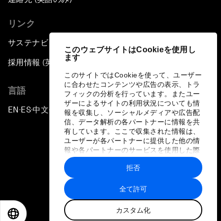
リンク
サステナビリティへの取り組み
このウェブサイトはCookieを使用し
ます
採用情報 (英語のみ)
このサイトではCookieを使って、ユーザー
に合わせたコンテンツや広告の表示、トラ
言語
フィックの分析を行っています。またユー
ザーによるサイトの利用状況についても情
EN
ES
中文
日本語
▪
▪
▪
報を収集し、ソーシャルメディアや広告配
信、データ解析の各パートナーに情報を共
有しています。ここで収集された情報は、
ユーザーが各パートナーに提供した他の情
報や各パートナーのサービスを使用した際
に収集された情報と組み合わされ、各パー
拒否
トナーによって使用されることがありま
プライバシーポリシーと利用規約
す。
全て許可
サイトマップ
カスタム化
©
2026
世界経済フォーラム
EN
ES
中文
日本語