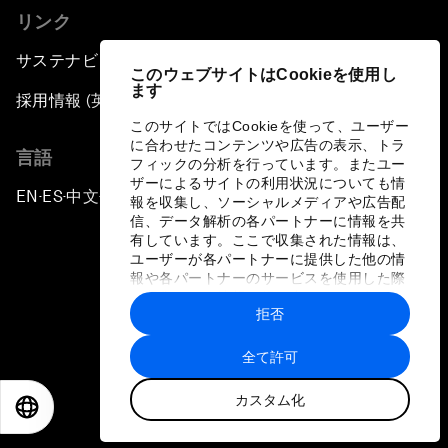
リンク
サステナビリティへの取り組み
このウェブサイトはCookieを使用し
ます
採用情報 (英語のみ)
このサイトではCookieを使って、ユーザー
に合わせたコンテンツや広告の表示、トラ
言語
フィックの分析を行っています。またユー
ザーによるサイトの利用状況についても情
EN
ES
中文
日本語
▪
▪
▪
報を収集し、ソーシャルメディアや広告配
信、データ解析の各パートナーに情報を共
有しています。ここで収集された情報は、
ユーザーが各パートナーに提供した他の情
報や各パートナーのサービスを使用した際
に収集された情報と組み合わされ、各パー
拒否
トナーによって使用されることがありま
プライバシーポリシーと利用規約
す。
全て許可
サイトマップ
カスタム化
©
2026
世界経済フォーラム
EN
ES
中文
日本語