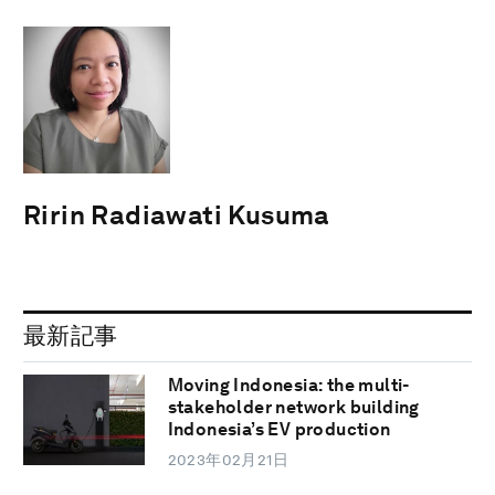
Ririn Radiawati Kusuma
最新記事
Moving Indonesia: the multi-
stakeholder network building
Indonesia’s EV production
2023年02月21日