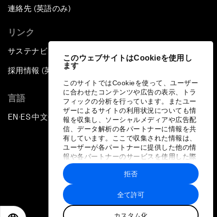
連絡先 (英語のみ)
リンク
サステナビリティへの取り組み
このウェブサイトはCookieを使用し
ます
採用情報 (英語のみ)
このサイトではCookieを使って、ユーザー
に合わせたコンテンツや広告の表示、トラ
言語
フィックの分析を行っています。またユー
ザーによるサイトの利用状況についても情
EN
ES
中文
日本語
▪
▪
▪
報を収集し、ソーシャルメディアや広告配
信、データ解析の各パートナーに情報を共
有しています。ここで収集された情報は、
ユーザーが各パートナーに提供した他の情
報や各パートナーのサービスを使用した際
に収集された情報と組み合わされ、各パー
拒否
トナーによって使用されることがありま
プライバシーポリシーと利用規約
す。
全て許可
サイトマップ
カスタム化