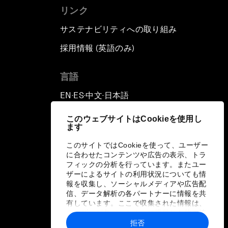
リンク
サステナビリティへの取り組み
採用情報 (英語のみ)
て
言語
EN
ES
中文
日本語
▪
▪
▪
このウェブサイトはCookieを使用し
ます
このサイトではCookieを使って、ユーザー
に合わせたコンテンツや広告の表示、トラ
フィックの分析を行っています。またユー
ザーによるサイトの利用状況についても情
報を収集し、ソーシャルメディアや広告配
信、データ解析の各パートナーに情報を共
有しています。ここで収集された情報は、
ユーザーが各パートナーに提供した他の情
報や各パートナーのサービスを使用した際
拒否