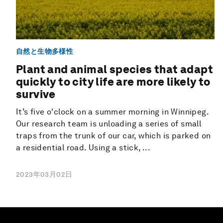
自然と生物多様性
Plant and animal species that adapt
quickly to city life are more likely to
survive
It’s five o'clock on a summer morning in Winnipeg.
Our research team is unloading a series of small
traps from the trunk of our car, which is parked on
a residential road. Using a stick, ...
2023年03月02日