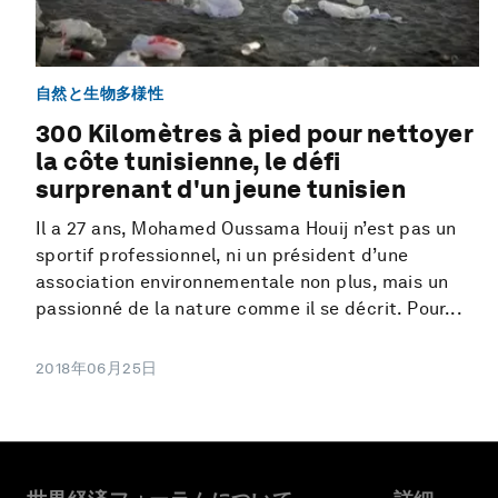
自然と生物多様性
300 Kilomètres à pied pour nettoyer
la côte tunisienne, le défi
surprenant d'un jeune tunisien
Il a 27 ans, Mohamed Oussama Houij n’est pas un
sportif professionnel, ni un président d’une
association environnementale non plus, mais un
passionné de la nature comme il se décrit. Pour...
2018年06月25日