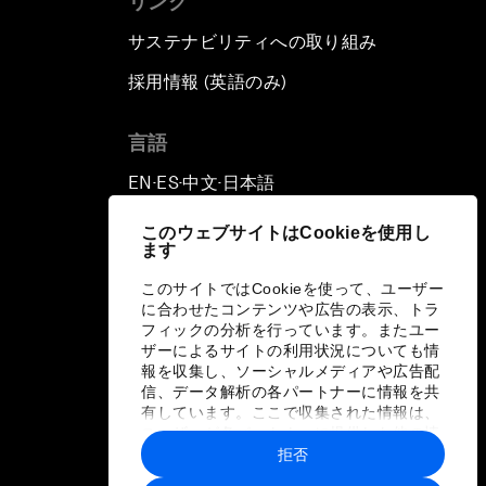
リンク
サステナビリティへの取り組み
採用情報 (英語のみ)
て
言語
EN
ES
中文
日本語
▪
▪
▪
このウェブサイトはCookieを使用し
ます
このサイトではCookieを使って、ユーザー
に合わせたコンテンツや広告の表示、トラ
フィックの分析を行っています。またユー
ザーによるサイトの利用状況についても情
報を収集し、ソーシャルメディアや広告配
信、データ解析の各パートナーに情報を共
有しています。ここで収集された情報は、
ユーザーが各パートナーに提供した他の情
報や各パートナーのサービスを使用した際
拒否
に収集された情報と組み合わされ、各パー