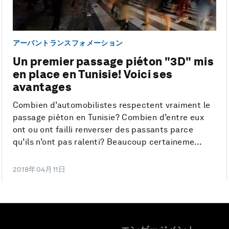
アーバントランスフォメーション
Un premier passage piéton "3D" mis
en place en Tunisie! Voici ses
avantages
Combien d’automobilistes respectent vraiment le
passage piéton en Tunisie? Combien d’entre eux
ont ou ont failli renverser des passants parce
qu’ils n’ont pas ralenti? Beaucoup certaineme...
2018年04月11日