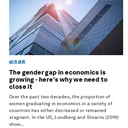
経済成長
The gender gap in economics is
growing - here's why we need to
close it
Over the past two decades, the proportion of
women graduating in economics in a variety of
countries has either decreased or remained
stagnant. In the US, Lundberg and Stearns (2019)
show...