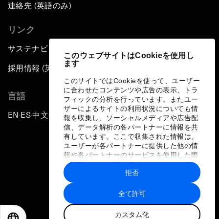
連絡先 (英語のみ)
リンク
サステナビリティへの取り組み
このウェブサイトはCookieを使用し
ます
採用情報 (英語のみ)
このサイトではCookieを使って、ユーザー
に合わせたコンテンツや広告の表示、トラ
言語
フィックの分析を行っています。またユー
ザーによるサイトの利用状況についても情
EN
ES
中文
日本語
▪
▪
▪
報を収集し、ソーシャルメディアや広告配
信、データ解析の各パートナーに情報を共
有しています。ここで収集された情報は、
ユーザーが各パートナーに提供した他の情
報や各パートナーのサービスを使用した際
に収集された情報と組み合わされ、各パー
拒否
トナーによって使用されることがありま
プライバシーポリシーと利用規約
す。
全て許可
サイトマップ
カスタム化
©
2026
世界経済フォーラム
EN
ES
中文
日本語