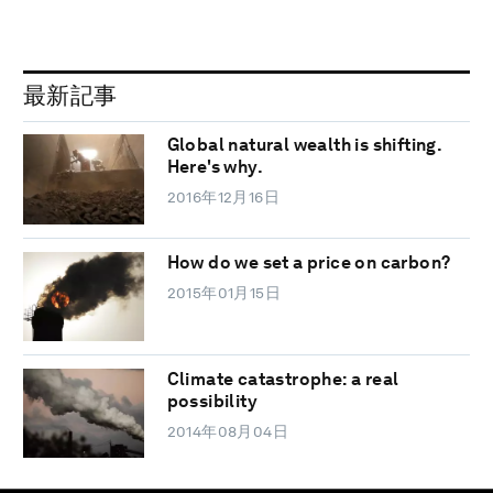
最新記事
Global natural wealth is shifting.
Here's why.
2016年12月16日
How do we set a price on carbon?
2015年01月15日
Climate catastrophe: a real
possibility
2014年08月04日