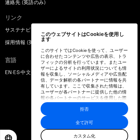
連絡先 (英語のみ)
リンク
サステナビリティへの取り組み
このウェブサイトはCookieを使用し
ます
採用情報 (英語のみ)
このサイトではCookieを使って、ユーザー
に合わせたコンテンツや広告の表示、トラ
言語
フィックの分析を行っています。またユー
ザーによるサイトの利用状況についても情
EN
ES
中文
日本語
▪
▪
▪
報を収集し、ソーシャルメディアや広告配
信、データ解析の各パートナーに情報を共
有しています。ここで収集された情報は、
ユーザーが各パートナーに提供した他の情
報や各パートナーのサービスを使用した際
に収集された情報と組み合わされ、各パー
拒否
トナーによって使用されることがありま
プライバシーポリシーと利用規約
す。
全て許可
サイトマップ
カスタム化
©
2026
世界経済フォーラム
EN
ES
中文
日本語