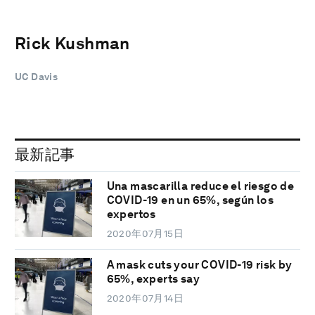
Rick Kushman
UC Davis
最新記事
Una mascarilla reduce el riesgo de
COVID-19 en un 65%, según los
expertos
2020年07月15日
A mask cuts your COVID-19 risk by
65%, experts say
2020年07月14日