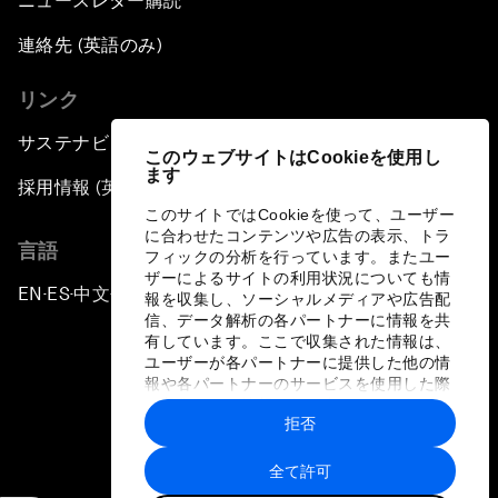
ニュースレター購読
連絡先 (英語のみ)
リンク
サステナビリティへの取り組み
このウェブサイトはCookieを使用し
ます
採用情報 (英語のみ)
このサイトではCookieを使って、ユーザー
に合わせたコンテンツや広告の表示、トラ
言語
フィックの分析を行っています。またユー
ザーによるサイトの利用状況についても情
EN
ES
中文
日本語
▪
▪
▪
報を収集し、ソーシャルメディアや広告配
信、データ解析の各パートナーに情報を共
有しています。ここで収集された情報は、
ユーザーが各パートナーに提供した他の情
報や各パートナーのサービスを使用した際
に収集された情報と組み合わされ、各パー
拒否
トナーによって使用されることがありま
プライバシーポリシーと利用規約
す。
全て許可
サイトマップ