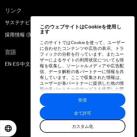
リンク
サステナビリティへの取り組み
このウェブサイトはCookieを使用し
ます
採用情報 (英語のみ)
このサイトではCookieを使って、ユーザー
に合わせたコンテンツや広告の表示、トラ
言語
フィックの分析を行っています。またユー
ザーによるサイトの利用状況についても情
EN
ES
中文
日本語
▪
▪
▪
報を収集し、ソーシャルメディアや広告配
信、データ解析の各パートナーに情報を共
有しています。ここで収集された情報は、
ユーザーが各パートナーに提供した他の情
報や各パートナーのサービスを使用した際
に収集された情報と組み合わされ、各パー
拒否
トナーによって使用されることがありま
プライバシーポリシーと利用規約
す。
全て許可
サイトマップ
カスタム化
©
2026
世界経済フォーラム
EN
ES
中文
日本語