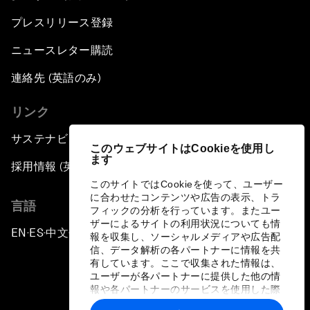
プレスリリース登録
ニュースレター購読
連絡先 (英語のみ)
リンク
サステナビリティへの取り組み
このウェブサイトはCookieを使用し
ます
採用情報 (英語のみ)
このサイトではCookieを使って、ユーザー
に合わせたコンテンツや広告の表示、トラ
言語
フィックの分析を行っています。またユー
ザーによるサイトの利用状況についても情
EN
ES
中文
日本語
▪
▪
▪
報を収集し、ソーシャルメディアや広告配
信、データ解析の各パートナーに情報を共
有しています。ここで収集された情報は、
ユーザーが各パートナーに提供した他の情
報や各パートナーのサービスを使用した際
に収集された情報と組み合わされ、各パー