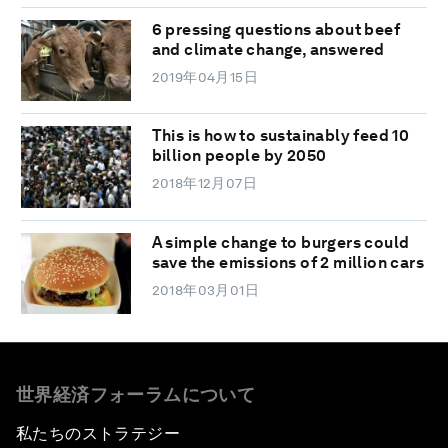
6 pressing questions about beef
and climate change, answered
2019年04月15日
This is how to sustainably feed 10
billion people by 2050
2018年12月07日
A simple change to burgers could
save the emissions of 2 million cars
2018年03月01日
世界経済フォーラムについて
私たちのストラテジー