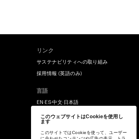
リンク
サステナビリティへの取り組み
採用情報 (英語のみ)
て
言語
EN
ES
中文
日本語
▪
▪
▪
このウェブサイトはCookieを使用し
ます
このサイトではCookieを使って、ユーザー
に合わせたコンテンツや広告の表示、トラ