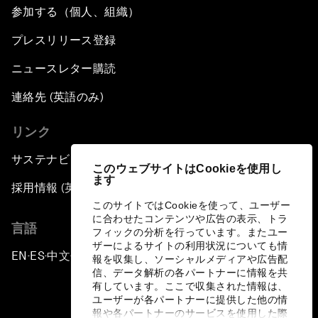
参加する（個人、組織）
プレスリリース登録
ニュースレター購読
連絡先 (英語のみ)
リンク
サステナビリティへの取り組み
このウェブサイトはCookieを使用し
ます
採用情報 (英語のみ)
このサイトではCookieを使って、ユーザー
に合わせたコンテンツや広告の表示、トラ
言語
フィックの分析を行っています。またユー
ザーによるサイトの利用状況についても情
EN
ES
中文
日本語
▪
▪
▪
報を収集し、ソーシャルメディアや広告配
信、データ解析の各パートナーに情報を共
有しています。ここで収集された情報は、
ユーザーが各パートナーに提供した他の情
報や各パートナーのサービスを使用した際