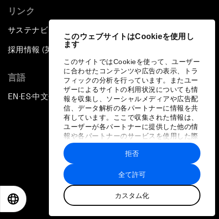
リンク
サステナビリティへの取り組み
このウェブサイトはCookieを使用し
ます
採用情報 (英語のみ)
このサイトではCookieを使って、ユーザー
に合わせたコンテンツや広告の表示、トラ
言語
フィックの分析を行っています。またユー
ザーによるサイトの利用状況についても情
EN
ES
中文
日本語
▪
▪
▪
報を収集し、ソーシャルメディアや広告配
信、データ解析の各パートナーに情報を共
有しています。ここで収集された情報は、
ユーザーが各パートナーに提供した他の情
報や各パートナーのサービスを使用した際
に収集された情報と組み合わされ、各パー
拒否
トナーによって使用されることがありま
プライバシーポリシーと利用規約
す。
全て許可
サイトマップ
カスタム化
©
2026
世界経済フォーラム
EN
ES
中文
日本語