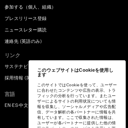
参加する（個人、組織）
プレスリリース登録
ニュースレター購読
連絡先 (英語のみ)
リンク
サステナビリティへの取り組み
このウェブサイトはCookieを使用し
ます
採用情報 (英語のみ)
このサイトではCookieを使って、ユーザー
に合わせたコンテンツや広告の表示、トラ
言語
フィックの分析を行っています。またユー
ザーによるサイトの利用状況についても情
EN
ES
中文
日本語
▪
▪
▪
報を収集し、ソーシャルメディアや広告配
信、データ解析の各パートナーに情報を共
有しています。ここで収集された情報は、
ユーザーが各パートナーに提供した他の情