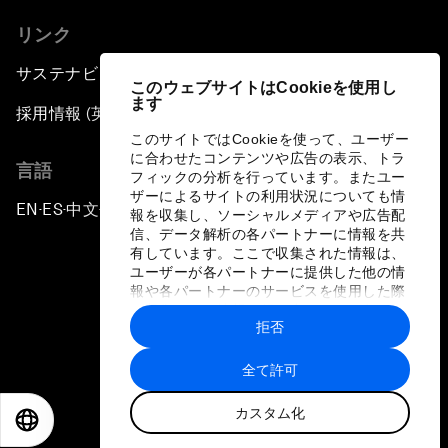
リンク
サステナビリティへの取り組み
このウェブサイトはCookieを使用し
ます
採用情報 (英語のみ)
このサイトではCookieを使って、ユーザー
に合わせたコンテンツや広告の表示、トラ
言語
フィックの分析を行っています。またユー
ザーによるサイトの利用状況についても情
EN
ES
中文
日本語
▪
▪
▪
報を収集し、ソーシャルメディアや広告配
信、データ解析の各パートナーに情報を共
有しています。ここで収集された情報は、
ユーザーが各パートナーに提供した他の情
報や各パートナーのサービスを使用した際
に収集された情報と組み合わされ、各パー
拒否
トナーによって使用されることがありま
プライバシーポリシーと利用規約
す。
全て許可
サイトマップ
カスタム化
©
2026
世界経済フォーラム
EN
ES
中文
日本語