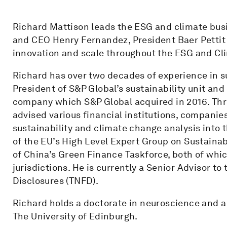
Richard Mattison leads the ESG and climate bus
and CEO Henry Fernandez, President Baer Pettit
innovation and scale throughout the ESG and Cl
Richard has over two decades of experience in su
President of S&P Global’s sustainability unit and
company which S&P Global acquired in 2016. Thro
advised various financial institutions, compani
sustainability and climate change analysis into
of the EU’s High Level Expert Group on Sustaina
of China’s Green Finance Taskforce, both of whic
jurisdictions. He is currently a Senior Advisor to
Disclosures (TNFD).
Richard holds a doctorate in neuroscience and a
The University of Edinburgh.