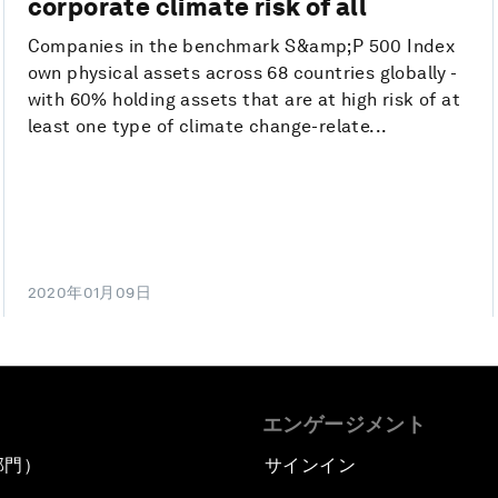
corporate climate risk of all
Companies in the benchmark S&amp;P 500 Index
own physical assets across 68 countries globally -
with 60% holding assets that are at high risk of at
least one type of climate change-relate...
2020年01月09日
エンゲージメント
部門）
サインイン