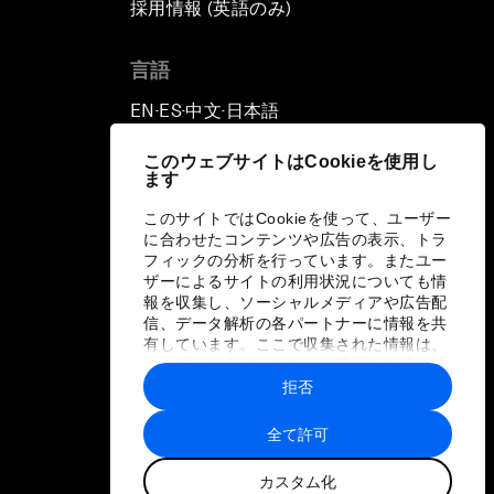
採用情報 (英語のみ)
て
言語
EN
ES
中文
日本語
▪
▪
▪
このウェブサイトはCookieを使用し
ます
このサイトではCookieを使って、ユーザー
に合わせたコンテンツや広告の表示、トラ
フィックの分析を行っています。またユー
ザーによるサイトの利用状況についても情
報を収集し、ソーシャルメディアや広告配
信、データ解析の各パートナーに情報を共
有しています。ここで収集された情報は、
ユーザーが各パートナーに提供した他の情
報や各パートナーのサービスを使用した際
拒否
に収集された情報と組み合わされ、各パー
トナーによって使用されることがありま
全て許可
す。
カスタム化