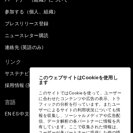
参加する（個人、組織）
プレスリリース登録
ニュースレター購読
連絡先 (英語のみ)
リンク
サステナビリティへの取り組み
このウェブサイトはCookieを使用し
ます
採用情報 (英語のみ)
このサイトではCookieを使って、ユーザー
に合わせたコンテンツや広告の表示、トラ
言語
フィックの分析を行っています。またユー
ザーによるサイトの利用状況についても情
EN
ES
中文
日本語
▪
▪
▪
報を収集し、ソーシャルメディアや広告配
信、データ解析の各パートナーに情報を共
有しています。ここで収集された情報は、
ユーザーが各パートナーに提供した他の情