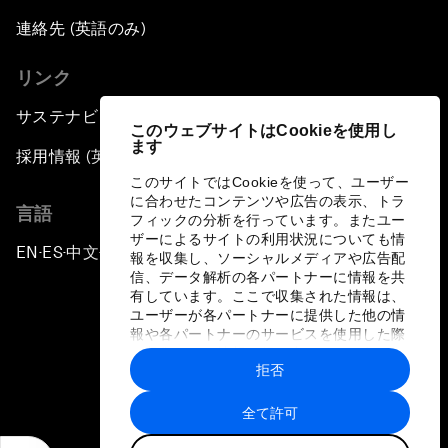
連絡先 (英語のみ)
リンク
サステナビリティへの取り組み
このウェブサイトはCookieを使用し
ます
採用情報 (英語のみ)
このサイトではCookieを使って、ユーザー
に合わせたコンテンツや広告の表示、トラ
言語
フィックの分析を行っています。またユー
ザーによるサイトの利用状況についても情
EN
ES
中文
日本語
▪
▪
▪
報を収集し、ソーシャルメディアや広告配
信、データ解析の各パートナーに情報を共
有しています。ここで収集された情報は、
ユーザーが各パートナーに提供した他の情
報や各パートナーのサービスを使用した際
に収集された情報と組み合わされ、各パー
拒否
トナーによって使用されることがありま
プライバシーポリシーと利用規約
す。
全て許可
サイトマップ