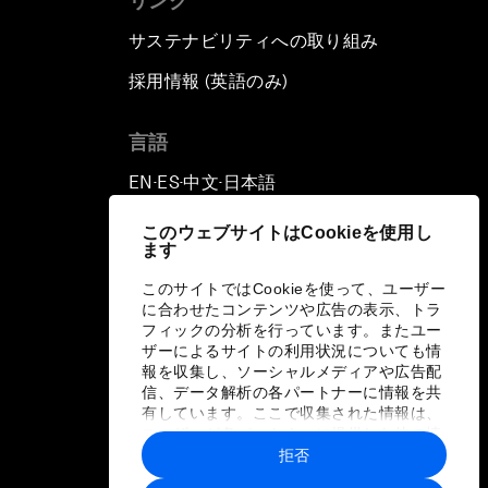
リンク
サステナビリティへの取り組み
採用情報 (英語のみ)
て
言語
EN
ES
中文
日本語
▪
▪
▪
このウェブサイトはCookieを使用し
ます
このサイトではCookieを使って、ユーザー
に合わせたコンテンツや広告の表示、トラ
フィックの分析を行っています。またユー
ザーによるサイトの利用状況についても情
報を収集し、ソーシャルメディアや広告配
信、データ解析の各パートナーに情報を共
有しています。ここで収集された情報は、
ユーザーが各パートナーに提供した他の情
報や各パートナーのサービスを使用した際
拒否
に収集された情報と組み合わされ、各パー