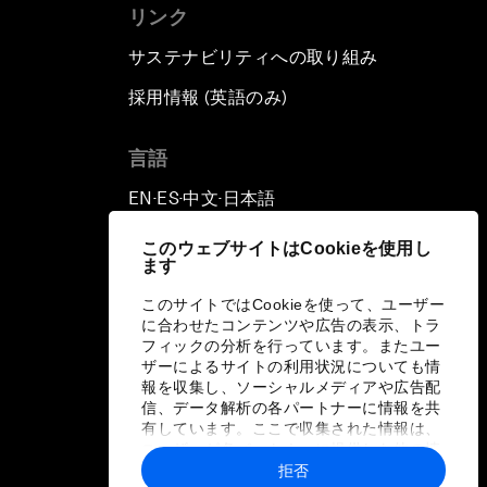
リンク
サステナビリティへの取り組み
採用情報 (英語のみ)
て
言語
EN
ES
中文
日本語
▪
▪
▪
このウェブサイトはCookieを使用し
ます
このサイトではCookieを使って、ユーザー
に合わせたコンテンツや広告の表示、トラ
フィックの分析を行っています。またユー
ザーによるサイトの利用状況についても情
報を収集し、ソーシャルメディアや広告配
信、データ解析の各パートナーに情報を共
有しています。ここで収集された情報は、
ユーザーが各パートナーに提供した他の情
報や各パートナーのサービスを使用した際
拒否