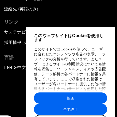
連絡先 (英語のみ)
リンク
サステナビリティへの取り組み
このウェブサイトはCookieを使用し
ます
採用情報 (英語のみ)
このサイトではCookieを使って、ユーザー
に合わせたコンテンツや広告の表示、トラ
言語
フィックの分析を行っています。またユー
ザーによるサイトの利用状況についても情
EN
ES
中文
日本語
▪
▪
▪
報を収集し、ソーシャルメディアや広告配
信、データ解析の各パートナーに情報を共
有しています。ここで収集された情報は、
ユーザーが各パートナーに提供した他の情
報や各パートナーのサービスを使用した際
に収集された情報と組み合わされ、各パー
拒否
トナーによって使用されることがありま
プライバシーポリシーと利用規約
す。
全て許可
サイトマップ