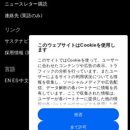
ニュースレター購読
連絡先 (英語のみ)
リンク
サステナビリティへの取り組み
このウェブサイトはCookieを使用し
ます
採用情報 (英語のみ)
このサイトではCookieを使って、ユーザー
に合わせたコンテンツや広告の表示、トラ
言語
フィックの分析を行っています。またユー
ザーによるサイトの利用状況についても情
EN
ES
中文
日本語
▪
▪
▪
報を収集し、ソーシャルメディアや広告配
信、データ解析の各パートナーに情報を共
有しています。ここで収集された情報は、
ユーザーが各パートナーに提供した他の情
報や各パートナーのサービスを使用した際
に収集された情報と組み合わされ、各パー
拒否
トナーによって使用されることがありま
プライバシーポリシーと利用規約
す。
全て許可