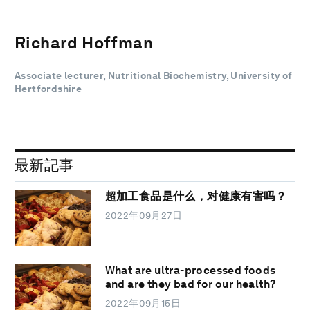
Richard Hoffman
Associate lecturer, Nutritional Biochemistry, University of
Hertfordshire
最新記事
超加工食品是什么，对健康有害吗？
2022年09月27日
What are ultra-processed foods
and are they bad for our health?
2022年09月15日