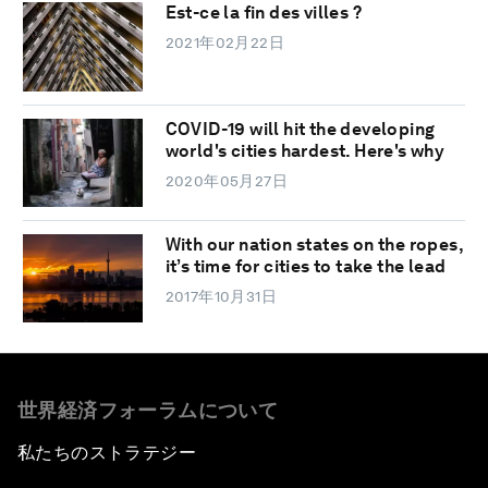
Est-ce la fin des villes ?
2021年02月22日
COVID-19 will hit the developing
world's cities hardest. Here's why
2020年05月27日
With our nation states on the ropes,
it’s time for cities to take the lead
2017年10月31日
世界経済フォーラムについて
私たちのストラテジー