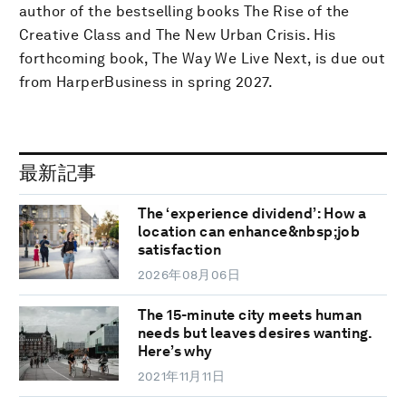
author of the bestselling books The Rise of the
Creative Class and The New Urban Crisis. His
forthcoming book, The Way We Live Next, is due out
from HarperBusiness in spring 2027.
最新記事
The ‘experience dividend’: How a
location can enhance&nbsp;job
satisfaction
2026年08月06日
The 15-minute city meets human
needs but leaves desires wanting.
Here’s why
2021年11月11日