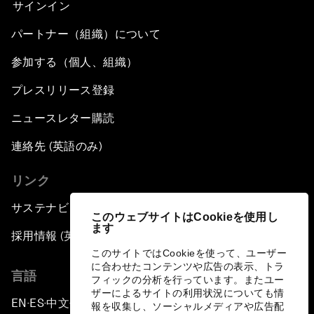
サインイン
パートナー（組織）について
参加する（個人、組織）
プレスリリース登録
ニュースレター購読
連絡先 (英語のみ)
リンク
サステナビリティへの取り組み
このウェブサイトはCookieを使用し
ます
採用情報 (英語のみ)
このサイトではCookieを使って、ユーザー
に合わせたコンテンツや広告の表示、トラ
言語
フィックの分析を行っています。またユー
ザーによるサイトの利用状況についても情
EN
ES
中文
日本語
▪
▪
▪
報を収集し、ソーシャルメディアや広告配