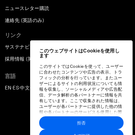
ニュースレター購読
連絡先 (英語のみ)
リンク
サステナビリティへの取り組み
このウェブサイトはCookieを使用し
ます
採用情報 (英語のみ)
このサイトではCookieを使って、ユーザー
に合わせたコンテンツや広告の表示、トラ
言語
フィックの分析を行っています。またユー
ザーによるサイトの利用状況についても情
EN
ES
中文
日本語
▪
▪
▪
報を収集し、ソーシャルメディアや広告配
信、データ解析の各パートナーに情報を共
有しています。ここで収集された情報は、
ユーザーが各パートナーに提供した他の情
報や各パートナーのサービスを使用した際
に収集された情報と組み合わされ、各パー
拒否
トナーによって使用されることがありま
プライバシーポリシーと利用規約
す。