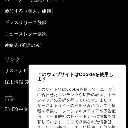
参加する（個人、組織）
プレスリリース登録
ニュースレター購読
連絡先 (英語のみ)
リンク
サステナビリティへの取り組み
このウェブサイトはCookieを使用し
ます
採用情報 (英語のみ)
このサイトではCookieを使って、ユーザー
に合わせたコンテンツや広告の表示、トラ
言語
フィックの分析を行っています。またユー
ザーによるサイトの利用状況についても情
EN
ES
中文
日本語
▪
▪
▪
報を収集し、ソーシャルメディアや広告配
信、データ解析の各パートナーに情報を共
有しています。ここで収集された情報は、
ユーザーが各パートナーに提供した他の情