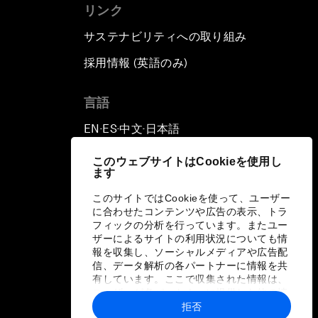
リンク
サステナビリティへの取り組み
採用情報 (英語のみ)
て
言語
EN
ES
中文
日本語
▪
▪
▪
このウェブサイトはCookieを使用し
ます
このサイトではCookieを使って、ユーザー
に合わせたコンテンツや広告の表示、トラ
フィックの分析を行っています。またユー
ザーによるサイトの利用状況についても情
報を収集し、ソーシャルメディアや広告配
信、データ解析の各パートナーに情報を共
有しています。ここで収集された情報は、
ユーザーが各パートナーに提供した他の情
報や各パートナーのサービスを使用した際
拒否