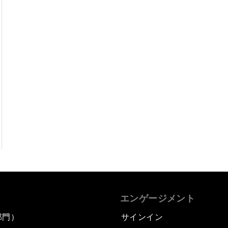
エンゲージメント
部門）
サインイン