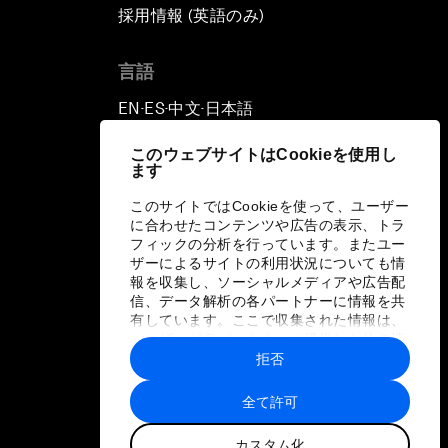
採用情報 (英語のみ)
て
言語
EN
ES
中文
日本語
▪
▪
▪
このウェブサイトはCookieを使用し
ます
このサイトではCookieを使って、ユーザー
に合わせたコンテンツや広告の表示、トラ
フィックの分析を行っています。またユー
ザーによるサイトの利用状況についても情
報を収集し、ソーシャルメディアや広告配
信、データ解析の各パートナーに情報を共
有しています。ここで収集された情報は、
ユーザーが各パートナーに提供した他の情
報や各パートナーのサービスを使用した際
拒否
に収集された情報と組み合わされ、各パー
トナーによって使用されることがありま
全て許可
す。
カスタム化